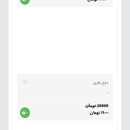
دوغ بطری
0
-
20000 تومان
19000 تومان
+