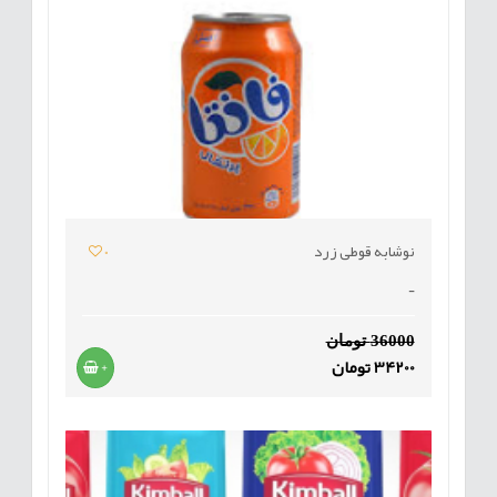
نوشابه قوطی زرد
0
-
36000 تومان
34200 تومان
+