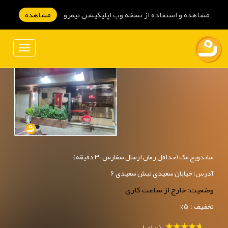
مشاهده و استفاده از نسخه وب اپلیکیشن نیمرو
مشاهده
ساندویچ مک (حداقل زمان ارسال سفارش 30 دقیقه)
آدرس: خیابان سعیدی نبش سعیدی 6
وضعیت: خارج از ساعت کاری
تخفیف : 5%
(0رای)