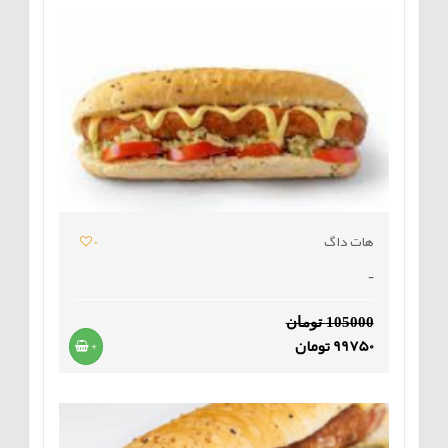
هات داگ
0
-
105000 تومان
99750 تومان
+