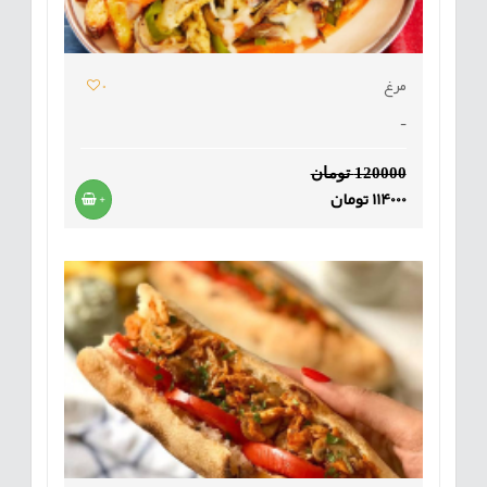
مرغ
0
-
120000 تومان
114000 تومان
+