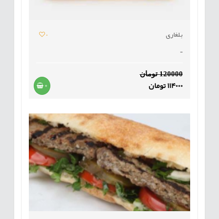
بلغاری
0
-
120000 تومان
114000 تومان
+