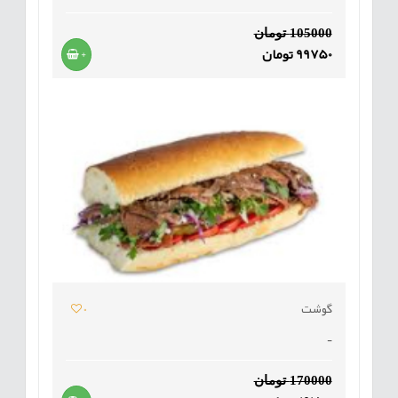
105000 تومان
99750 تومان
+
گوشت
0
-
170000 تومان