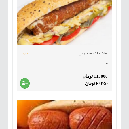
هات داگ مخصوص
0
-
115000 تومان
109250 تومان
+