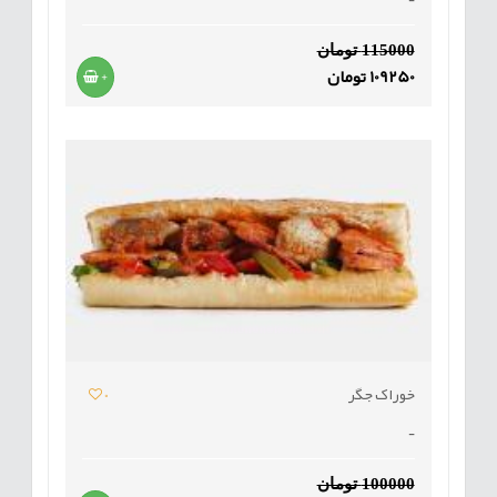
115000 تومان
109250 تومان
+
خوراک جگر
0
-
100000 تومان