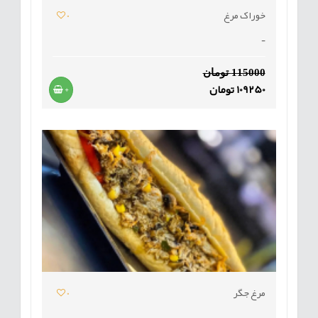
خوراک مرغ
0
-
115000 تومان
109250 تومان
+
مرغ جگر
0
-