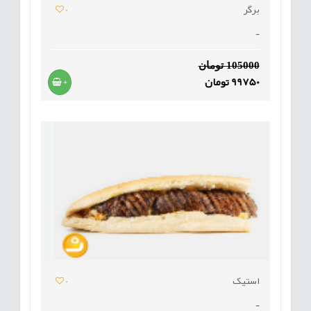
برگر
0
-
105000 تومان
99750 تومان
+
استیک
0
-