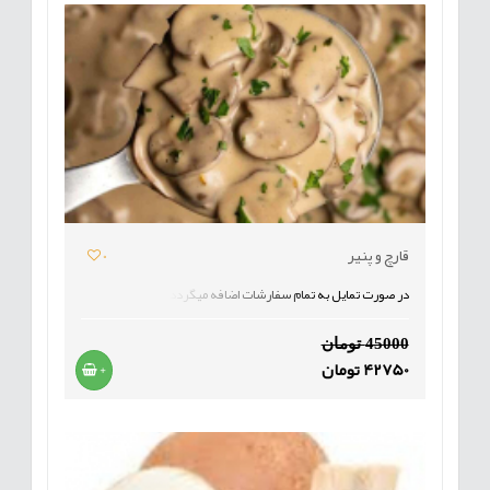
قارچ و پنیر
0
در صورت تمایل به تمام سفارشات اضافه میگردد
45000 تومان
42750 تومان
+