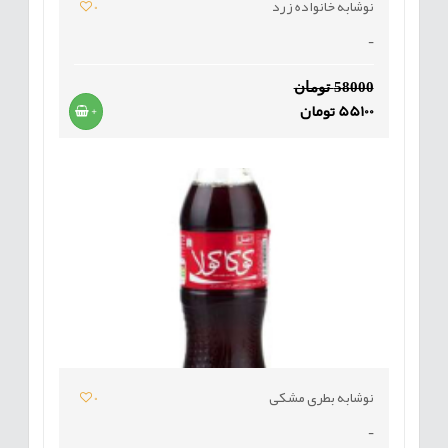
نوشابه خانواده زرد
0
-
58000 تومان
55100 تومان
+
نوشابه بطری مشکی
0
-