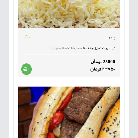
پنیر
0
در صورت تمایل به تمام سفارشات اضافه میگردد
25000 تومان
23750 تومان
+