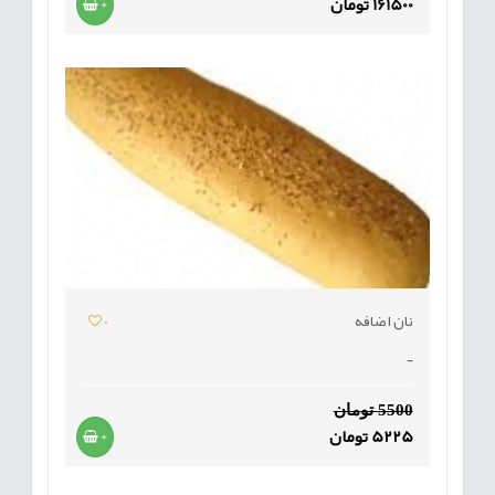
161500 تومان
+
نان اضافه
0
-
5500 تومان
5225 تومان
+