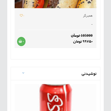
همبرگر
0
-
105000 تومان
99750 تومان
+
نوشیدنی