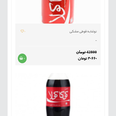
نوشابه قوطی مشکی
0
-
42800 تومان
40660 تومان
+