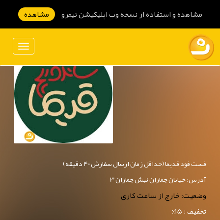
مشاهده و استفاده از نسخه وب اپلیکیشن نیمرو
مشاهده
فست فود قدیما (حداقل زمان ارسال سفارش 40 دقیقه)
آدرس: خیابان جماران نبش جماران 3
وضعیت: خارج از ساعت کاری
تخفیف : 15%