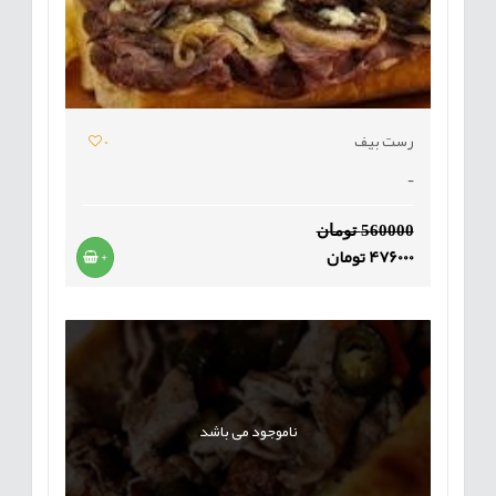
رست بیف
0
-
560000 تومان
476000 تومان
+
ناموجود می باشد