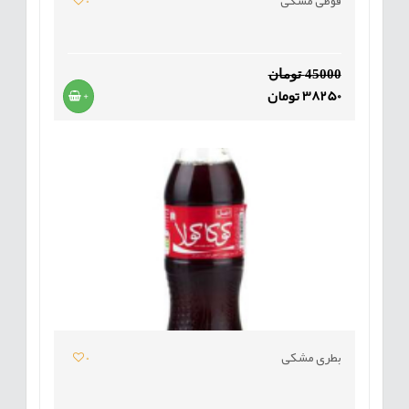
0
45000 تومان
38250 تومان
+
بطری مشکی
0