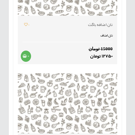
نان اضافه باگت
0
نان اضاف
15000 تومان
12750 تومان
+