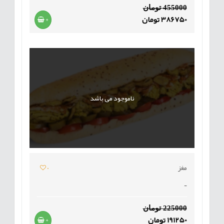
455000 تومان
386750 تومان
+
ناموجود می باشد
مغز
0
-
225000 تومان
191250 تومان
+