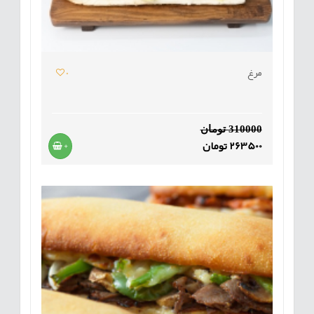
مرغ
0
310000 تومان
263500 تومان
+