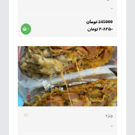
-
245000 تومان
208250 تومان
+
ویژه
0
-