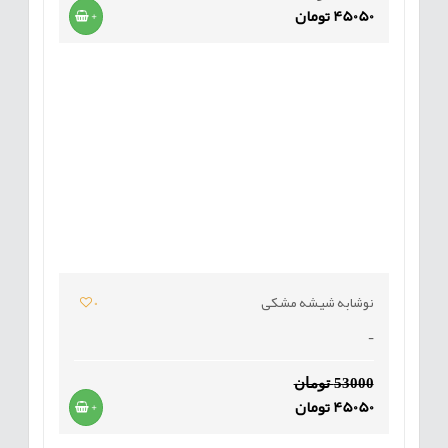
45050 تومان
+
نوشابه شیشه مشکی
0
-
53000 تومان
45050 تومان
+