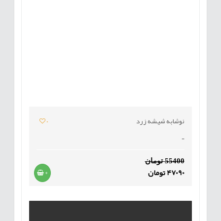
نوشابه شیشه زرد
0
-
55400 تومان
47090 تومان
+