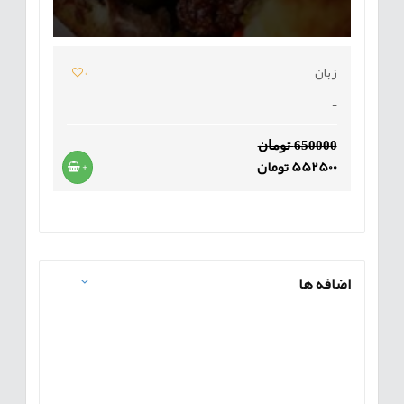
زبان
0
-
650000 تومان
552500 تومان
+
اضافه ها