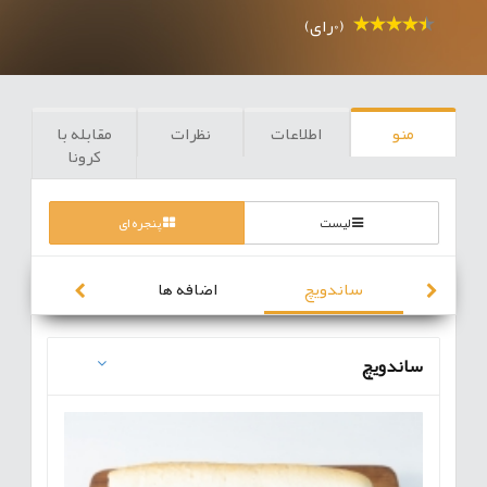
(0رای)
منو
اطلاعات
نظرات
مقابله با
کرونا
لیست
پنجره ای
ساندویچ
اضافه ها
نوشیدنی
ساندویچ