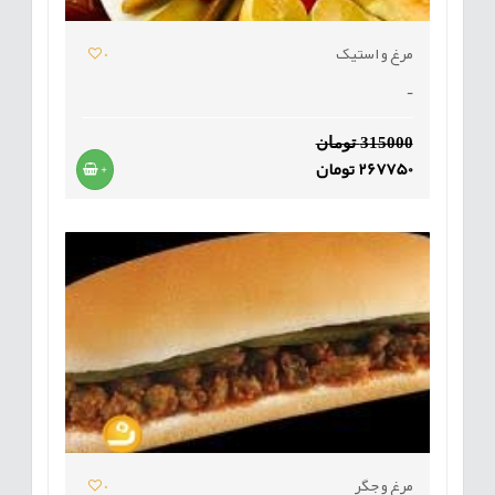
مرغ و استیک
0
-
315000 تومان
267750 تومان
+
مرغ و جگر
0