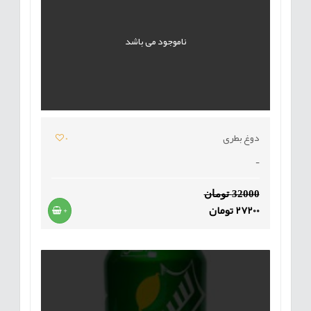
ناموجود می باشد
دوغ بطری
0
-
32000 تومان
27200 تومان
+