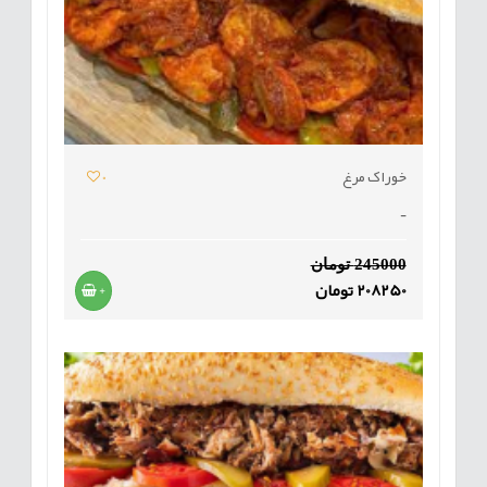
خوراک مرغ
0
-
245000 تومان
208250 تومان
+