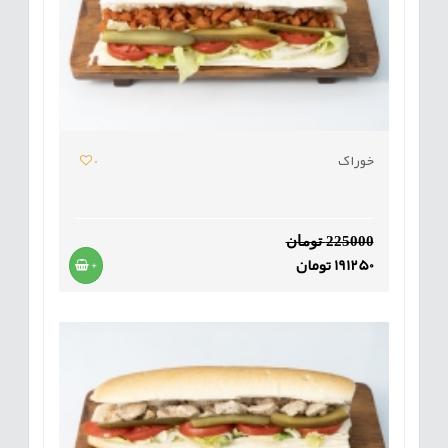
خوراک
0
225000 تومان
191250 تومان
+