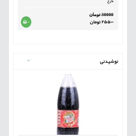
قارچ
30000 تومان
25500 تومان
+
نوشیدنی