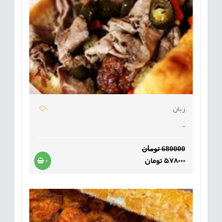
زبان
0
-
680000 تومان
578000 تومان
+