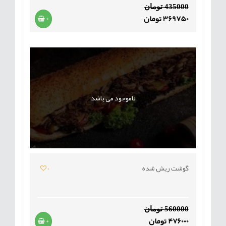
435000 تومان
369750 تومان
+
ناموجود می باشد
گوشت ریش شده
0
560000 تومان
476000 تومان
+