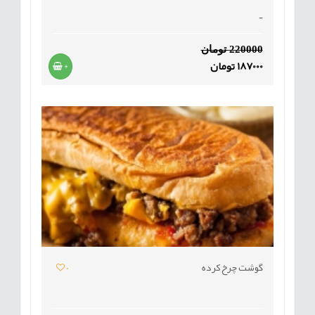
-
220000 تومان
187000 تومان
+
گوشت چرخ کرده
0