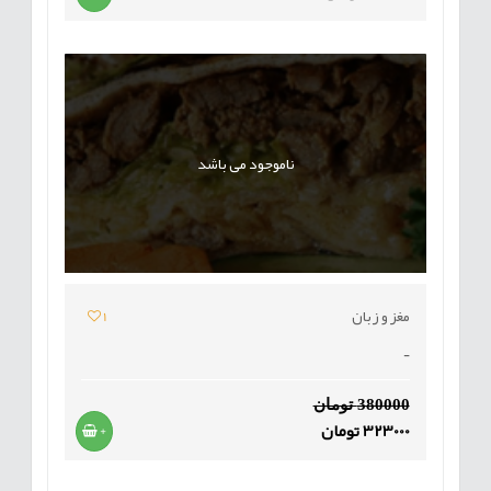
ناموجود می باشد
مغز و زبان
1
-
380000 تومان
323000 تومان
+