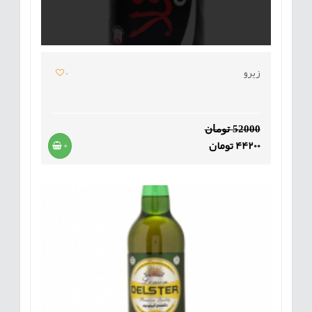
زیرو
0
52000 تومان
44200 تومان
+