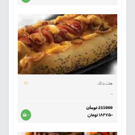
هات داگ
0
-
215000 تومان
182750 تومان
+