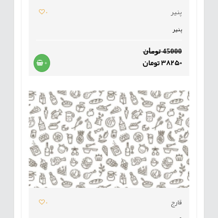
پنیر
0
پنیر
45000 تومان
38250 تومان
+
قارج
0