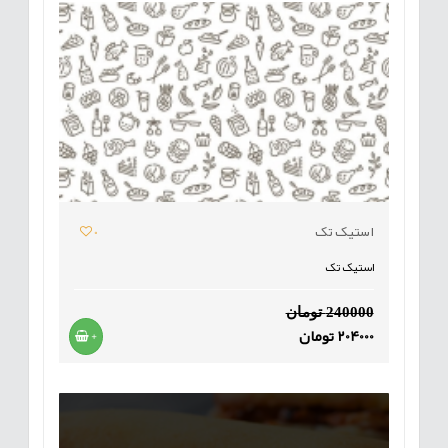
استیک تک
0
استیک تک
240000 تومان
204000 تومان
+