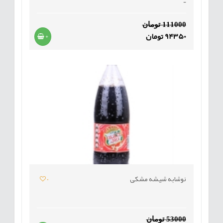
-
111000 تومان
94350 تومان
+
نوشابه شیشه مشکی
0
53000 تومان