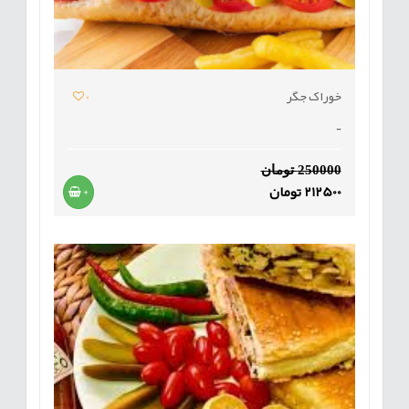
خوراک جگر
0
-
250000 تومان
212500 تومان
+