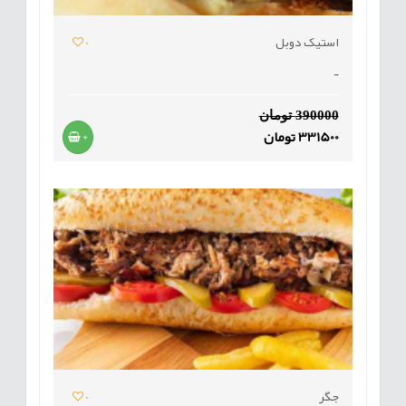
استیک دوبل
0
-
390000 تومان
331500 تومان
+
جگر
0