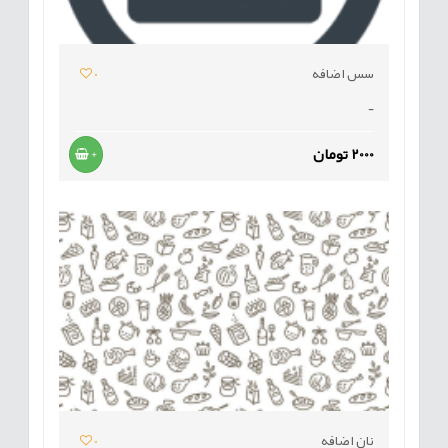
سس اضافه
0
-
2000 تومان
+
نان اضافه
0