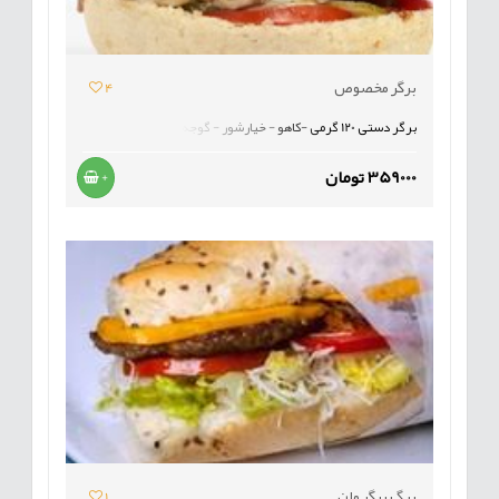
برگر مخصوص
4
برگر دستی 120 گرمی -کاهو - خیارشور - گوجه
359000 تومان
+
بیگ برگر وان
1