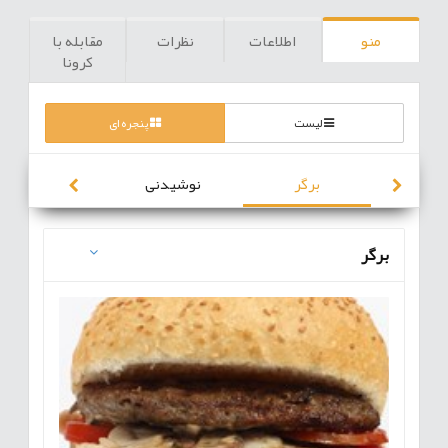
منو
اطلاعات
نظرات
مقابله با
کرونا
لیست
پنجره ای
برگر
نوشیدنی
ساندویچ
برگر