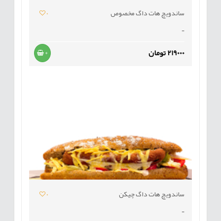
ساندویچ هات داگ مخصوص
0
-
219000 تومان
+
ساندویچ هات داگ چیکن
0
-