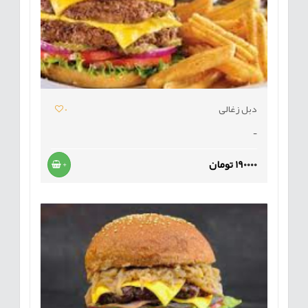
دبل زغالی
0
-
190000 تومان
+