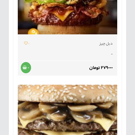
دبل چیز
0
-
279000 تومان
+