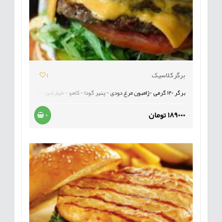
برگر کلاسیک
1
برگر 120 گرمی -ژامبون مرغ دودی - پنیر گودا - کاهو - خیارشور-گوجه-شنیسل مرغ- سس قارچ - گوشت روسبیف-ژامبون گوشت-
189000 تومان
+