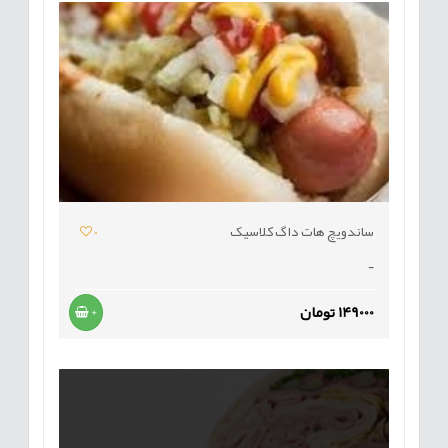
ساندویچ هات داگ کلاسیک
0
-
149000 تومان
+