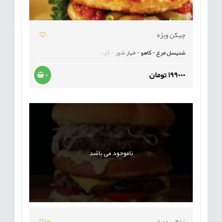
چیکن ویژه
0
شنیسل مرغ - کاهو - خیار شور - گوجه
199000 تومان
+
ناموجود می باشد
زغالی دوبل
3