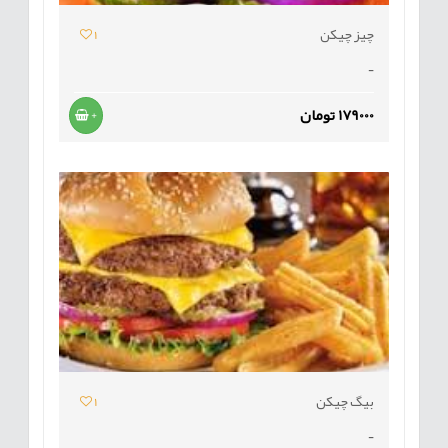
چیز چیکن
1
-
179000 تومان
+
بیگ چیکن
1
-