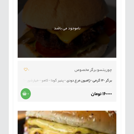
ناموجود می باشد
چوریتسو برگر مخصوص
0
برگر 120 گرمی -ژامبون مرغ دودی - پنیر گودا - کاهو - خیارشور-گوجه-شنیسل مرغ
160000 تومان
+