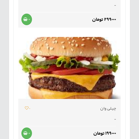
-
299000 تومان
+
چیلی وان
0
-
199000 تومان
+