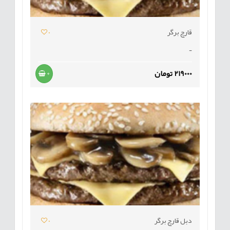
قارچ برگر
0
-
219000 تومان
+
دبل قارچ برگر
0