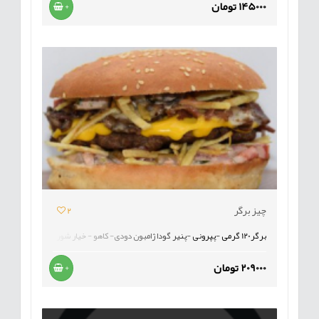
145000 تومان
+
چیز برگر
2
برگر120 گرمی -پپرونی -پنیر گودا ژامبون دودی- کاهو - خیار شور - گوجه -
209000 تومان
+