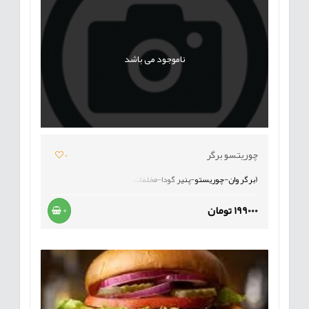
ناموجود می باشد
چوریتسو برگر
0
(برگر وان-چوریستو-پنیر گودا-مخلفات)
199000 تومان
+