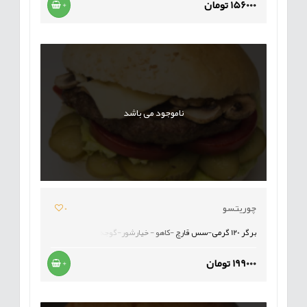
156000 تومان
+
ناموجود می باشد
چوریتسو
0
برگر 120 گرمی-سس قارچ -کاهو - خیارشور-گوجه
199000 تومان
+