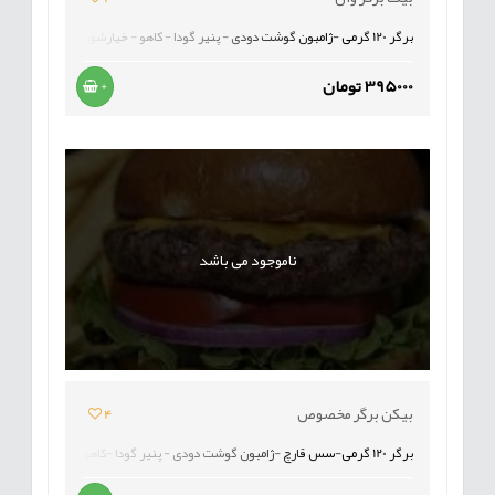
برگر 120 گرمی -ژامبون گوشت دودی - پنیر گودا - کاهو - خیارشور-گوجه
395000 تومان
+
ناموجود می باشد
بیکن برگر مخصوص
4
برگر 120 گرمی-سس قارچ -ژامبون گوشت دودی - پنیر گودا -کاهو - خیارشور