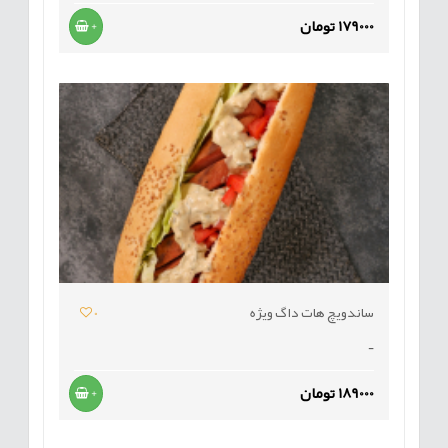
179000 تومان
+
ساندویچ هات داگ ویژه
0
-
189000 تومان
+