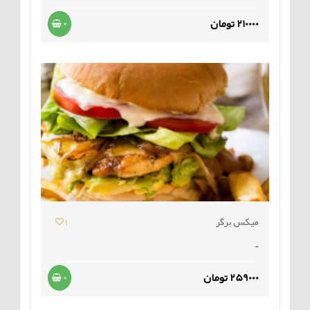
210000 تومان
+
میکس برگر
1
-
259000 تومان
+