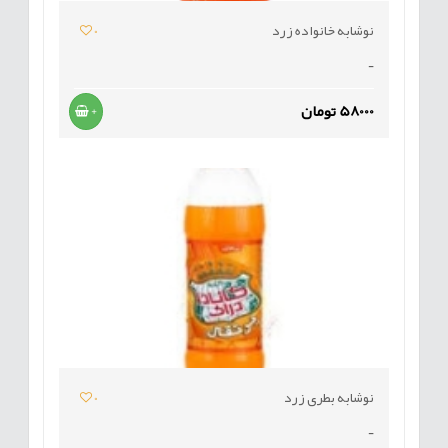
نوشابه خانواده زرد
0
-
58000 تومان
+
نوشابه بطری زرد
0
-