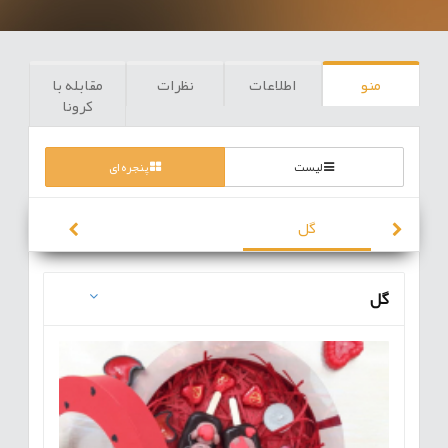
منو
اطلاعات
نظرات
مقابله با
کرونا
لیست
پنجره ای
گل
گل