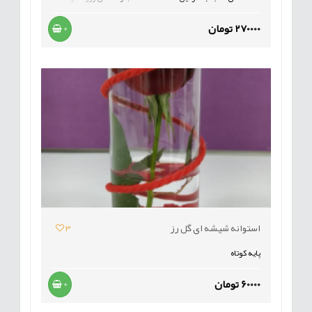
270000 تومان
+
استوانه شیشه ای گل رز
3
پایه کوتاه
60000 تومان
+